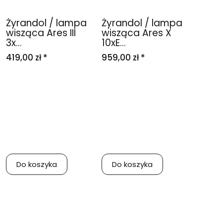
Żyrandol / lampa
Żyrandol / lampa
wisząca Ares III
wisząca Ares X
3x...
10xE...
419,00 zł *
959,00 zł *
Do koszyka
Do koszyka