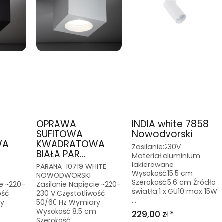
OPRAWA
INDIA white 7858
SUFITOWA
Nowodvorski
WA
KWADRATOWA
Zasilanie:230V
BIAŁA PAR...
Materiał:aluminium
lakierowane
PARANA 10719 WHITE
Wysokość:15.5 cm
NOWODWORSKI
Szerokość:5.6 cm Źródło
ie ~220-
Zasilanie Napięcie ~220-
światła:1 x GU10 max 15W
ość
230 V Częstotliwość
...
ry
50/60 Hz Wymiary
m
Wysokość 8.5 cm
229,00 zł *
Szerokość ...