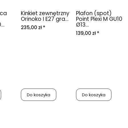
ąca
Kinkiet zewnętrzny
Plafon (spot)
Orinoko I E27 gra...
Point Plexi M GU10
..
Ø13...
235,00 zł *
139,00 zł *
Do koszyka
Do koszyka