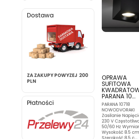
Dostawa
ZA ZAKUPY POWYZEJ 200
OPRAWA
PLN
SUFITOWA
KWADRATO
PARANA 10...
Płatności
PARANA 10718
NOWODVORAKI
Zasilanie Napięc
230 V Częstotliw
50/60 Hz Wymia
Wysokość 8.5 c
Szerokość 8.5 c...