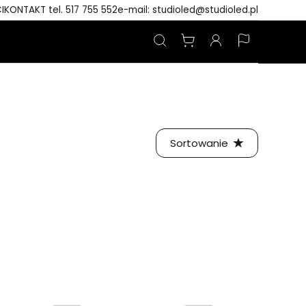
I
KONTAKT tel. 517 755 552
e-mail: studioled@studioled.pl
Sortowanie