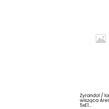
Żyrandol / 
wisząca Are
5xE1...