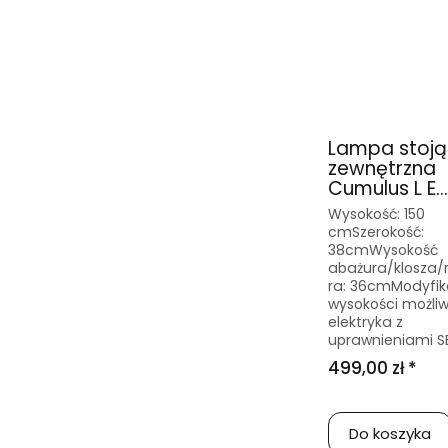
Lampa stoj
zewnętrzna
Cumulus L E...
Wysokość: 150
cmSzerokość:
38cmWysokość
abażura/klosza/r
ra: 36cmModyfik
wysokości możliw
elektryka z
uprawnieniami SE
499,00 zł *
Do koszyka