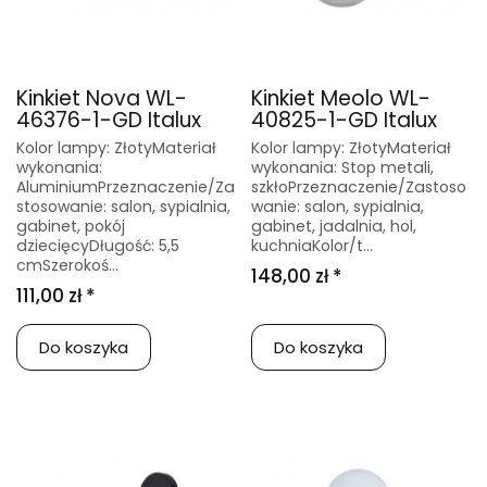
Kinkiet Nova WL-
Kinkiet Meolo WL-
46376-1-GD Italux
40825-1-GD Italux
Kolor lampy: ZłotyMateriał
Kolor lampy: ZłotyMateriał
wykonania:
wykonania: Stop metali,
AluminiumPrzeznaczenie/Za
szkłoPrzeznaczenie/Zastoso
stosowanie: salon, sypialnia,
wanie: salon, sypialnia,
gabinet, pokój
gabinet, jadalnia, hol,
dziecięcyDługość: 5,5
kuchniaKolor/t...
cmSzerokoś...
148,00 zł *
111,00 zł *
Do koszyka
Do koszyka