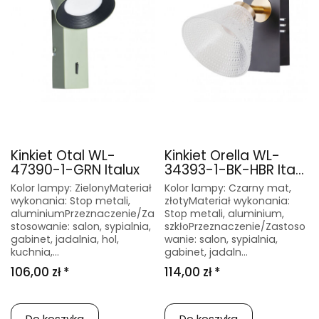
Kinkiet Otal WL-
Kinkiet Orella WL-
47390-1-GRN Italux
34393-1-BK-HBR Ita...
Kolor lampy: ZielonyMateriał
Kolor lampy: Czarny mat,
wykonania: Stop metali,
złotyMateriał wykonania:
aluminiumPrzeznaczenie/Za
Stop metali, aluminium,
stosowanie: salon, sypialnia,
szkłoPrzeznaczenie/Zastoso
gabinet, jadalnia, hol,
wanie: salon, sypialnia,
kuchnia,...
gabinet, jadaln...
106,00 zł *
114,00 zł *
Do koszyka
Do koszyka