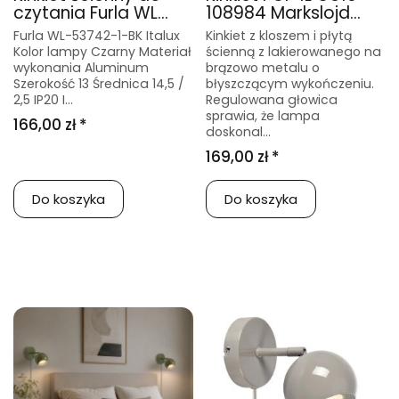
czytania Furla WL...
108984 Markslojd...
Furla WL-53742-1-BK Italux
Kinkiet z kloszem i płytą
Kolor lampy Czarny Materiał
ścienną z lakierowanego na
wykonania Aluminum
brązowo metalu o
Szerokość 13 Średnica 14,5 /
błyszczącym wykończeniu.
2,5 IP20 I...
Regulowana głowica
sprawia, że lampa
166,00 zł *
doskonal...
169,00 zł *
Do koszyka
Do koszyka