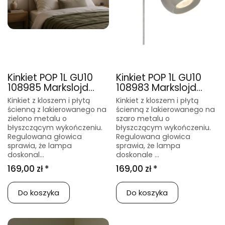
Kinkiet POP 1L GU10
Kinkiet POP 1L GU10
108985 Markslojd...
108983 Markslojd...
Kinkiet z kloszem i płytą
Kinkiet z kloszem i płytą
ścienną z lakierowanego na
ścienną z lakierowanego na
zielono metalu o
szaro metalu o
błyszczącym wykończeniu.
błyszczącym wykończeniu.
Regulowana głowica
Regulowana głowica
sprawia, że lampa
sprawia, że lampa
doskonal...
doskonale ...
169,00 zł *
169,00 zł *
Do koszyka
Do koszyka