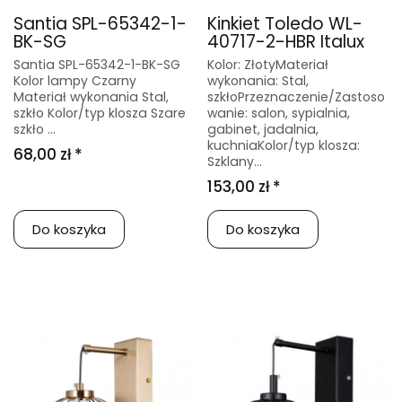
Santia SPL-65342-1-
Kinkiet Toledo WL-
BK-SG
40717-2-HBR Italux
Santia SPL-65342-1-BK-SG
Kolor: ZłotyMateriał
Kolor lampy Czarny
wykonania: Stal,
Materiał wykonania Stal,
szkłoPrzeznaczenie/Zastoso
szkło Kolor/typ klosza Szare
wanie: salon, sypialnia,
szkło ...
gabinet, jadalnia,
kuchniaKolor/typ klosza:
68,00 zł *
Szklany...
153,00 zł *
Do koszyka
Do koszyka