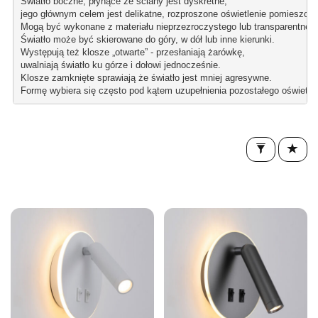
Światło boczne, płynące ze ściany jest dyskretne, 
jego głównym celem jest delikatne, rozproszone oświetlenie pomieszcze
Mogą być wykonane z materiału nieprzezroczystego lub transparentneg
Światło może być skierowane do góry, w dół lub inne kierunki.
Występują też klosze „otwarte” - przesłaniają żarówkę, 
uwalniają światło ku górze i dołowi jednocześnie.
Klosze zamknięte sprawiają że światło jest mniej agresywne.
Formę wybiera się często pod kątem uzupełnienia pozostałego oświetlen