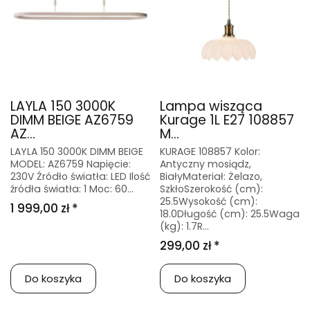
LAYLA 150 3000K
Lampa wisząca
DIMM BEIGE AZ6759
Kurage 1L E27 108857
AZ...
M...
LAYLA 150 3000K DIMM BEIGE
KURAGE 108857 Kolor:
MODEL: AZ6759 Napięcie:
Antyczny mosiądz,
230V Źródło światła: LED Ilość
BiałyMateriał: Żelazo,
źródła światła: 1 Moc: 60...
SzkłoSzerokość (cm):
25.5Wysokość (cm):
1 999,00 zł *
18.0Długość (cm): 25.5Waga
(kg): 1.7R...
299,00 zł *
Do koszyka
Do koszyka