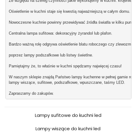
Ze względu na szereg czynności jakie wykonujemy w kuchni: krojenie, o
Oświetlenie w kuchni staje się kwestią najważniejszą w całym domu.
Nowoczesne kuchnie powinny przewidywać źródła światła w kilku punkt
Centralna lampa sufitowa: dekoracyjny żyrandol lub plafon.
Bardzo ważną rolę odgrywa oświetlenie blatu roboczego czy zlewozmy
poprzez lampy podszafkowe lub listwy świetlne.
Pamiętajmy że, to właśnie w kuchni spędzamy najwięcej czasu!
W naszym sklepie znajdą Państwo lampy kuchenne w pełnej gamie rozw
lampy wiszące, sufitowe, podszafkowe, wpuszczane, taśmy LED.
Zapraszamy do zakupów.
Lampy sufitowe do kuchni led
Lampy wiszące do kuchni led