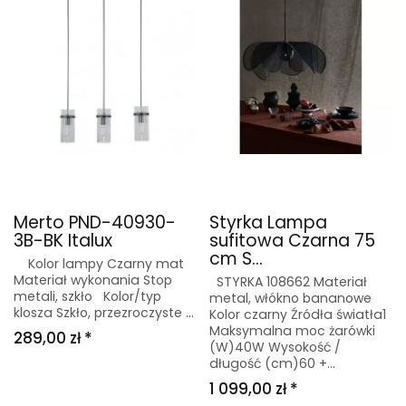
Merto PND-40930-
Styrka Lampa
3B-BK Italux
sufitowa Czarna 75
cm S...
Kolor lampy Czarny mat
Materiał wykonania Stop
STYRKA 108662 Materiał
metali, szkło Kolor/typ
metal, włókno bananowe
klosza Szkło, przezroczyste ...
Kolor czarny Źródła światła1
Maksymalna moc żarówki
289,00 zł *
(W)40W Wysokość /
długość (cm)60 +...
1 099,00 zł *