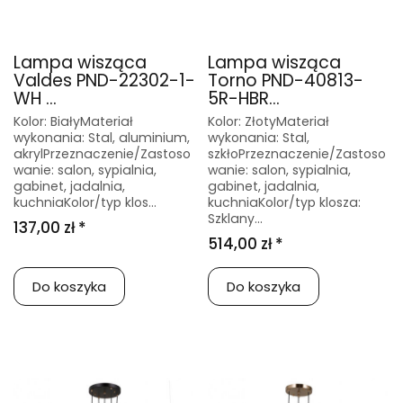
Lampa wisząca
Lampa wisząca
Valdes PND-22302-1-
Torno PND-40813-
WH ...
5R-HBR...
Kolor: BiałyMateriał
Kolor: ZłotyMateriał
wykonania: Stal, aluminium,
wykonania: Stal,
akrylPrzeznaczenie/Zastoso
szkłoPrzeznaczenie/Zastoso
wanie: salon, sypialnia,
wanie: salon, sypialnia,
gabinet, jadalnia,
gabinet, jadalnia,
kuchniaKolor/typ klos...
kuchniaKolor/typ klosza:
Szklany...
137,00 zł *
514,00 zł *
Do koszyka
Do koszyka