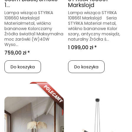
1...
Markslojd
Lampa wisząca STYRKA
Lampa wisząca STYRKA
108660 Markslojd
108661 Markslojd Seria
Materiałmetal, włókno
STYRKA Materiał metal,
bananowe Kolorczarny
włókno bananowe Kolor
Źródła światła1 Maksymalna
szary, antyczny mosiądz,
moc żarówki (W)40W
naturalny Źródła ś...
Wyso...
1 099,00 zł *
759,00 zł *
Do koszyka
Do koszyka