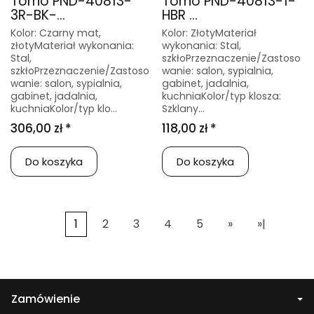
Torno PND-40813-
Torno PND-40813-1-
3R-BK-...
HBR ...
Kolor: Czarny mat,
Kolor: ZłotyMateriał
złotyMateriał wykonania:
wykonania: Stal,
Stal,
szkłoPrzeznaczenie/Zastoso
szkłoPrzeznaczenie/Zastoso
wanie: salon, sypialnia,
wanie: salon, sypialnia,
gabinet, jadalnia,
gabinet, jadalnia,
kuchniaKolor/typ klosza:
kuchniaKolor/typ klo...
Szklany...
306,00 zł *
118,00 zł *
Do koszyka
Do koszyka
1
2
3
4
5
»
»|
Zamówienie