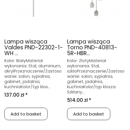
Lampa wisząca
Lampa wisząca
Valdes PND-22302-1-
Torno PND-40813-
WH ...
5R-HBR...
Kolor: BiałyMateriał
Kolor: ZłotyMateriał
wykonania: Stal, aluminium,
wykonania: Stal,
akrylPrzeznaczenie/Zastoso
szkłoPrzeznaczenie/Zastoso
wanie: salon, sypialnia,
wanie: salon, sypialnia,
gabinet, jadalnia,
gabinet, jadalnia,
kuchniaKolor/typ klos...
kuchniaKolor/typ klosza:
Szklany...
137.00 zł *
514.00 zł *
Add to basket
Add to basket