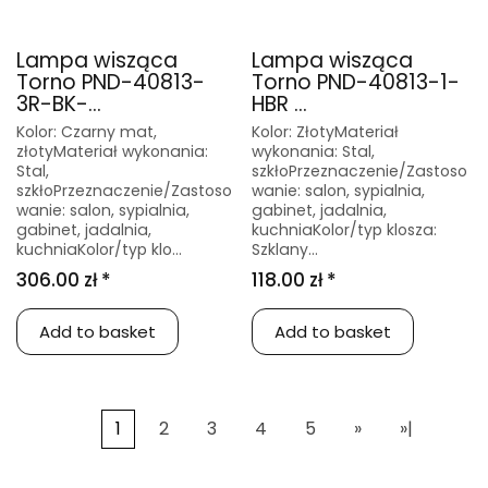
Lampa wisząca
Lampa wisząca
Torno PND-40813-
Torno PND-40813-1-
3R-BK-...
HBR ...
Kolor: Czarny mat,
Kolor: ZłotyMateriał
złotyMateriał wykonania:
wykonania: Stal,
Stal,
szkłoPrzeznaczenie/Zastoso
szkłoPrzeznaczenie/Zastoso
wanie: salon, sypialnia,
wanie: salon, sypialnia,
gabinet, jadalnia,
gabinet, jadalnia,
kuchniaKolor/typ klosza:
kuchniaKolor/typ klo...
Szklany...
306.00 zł *
118.00 zł *
Add to basket
Add to basket
1
2
3
4
5
»
»|