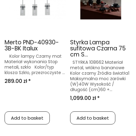
Merto PND-40930-
Styrka Lampa
3B-BK Italux
sufitowa Czarna 75
cm S...
Kolor lampy Czarny mat
Materiał wykonania Stop
STYRKA 108662 Materiał
metali, szkło Kolor/typ
metal, włókno bananowe
klosza Szkło, przezroczyste ...
Kolor czarny Źródła światła1
Maksymalna moc żarówki
289.00 zł *
(W)40W Wysokość /
długość (cm)60 +...
1,099.00 zł *
Add to basket
Add to basket