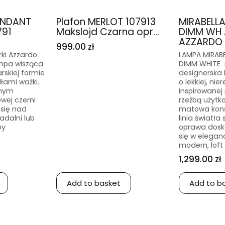
ENDANT
Plafon MERLOT 107913
MIRABELL
791
Makslojd Czarna opr...
DIMM WH 
AZZARDO
999.00 zł
ki Azzardo
LAMPA MIRAB
mpa wisząca
DIMM WHITE 
arskiej formie
designerska
dłami ważki.
o lekkiej, ni
tnym
inspirowane
wej czerni
rzeźbą użytk
 się nad
matowa konst
jadalni lub
linia światła 
by
oprawa dosk
się w elegan
modern, loft
1,299.00 zł
Add to basket
Add to b