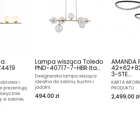
ca
Lampa wisząca Toledo
AMANDA 
Z4419
PND-40717-7-HBR Ita...
42+62+8
3-STE...
Designerska lampa wisząca
idealna do salonu, kuchni i
odstawa i
KARTA INFO
jadalni.
ze prezentują
PRODUKTU
lasycznie.
494.00 zł
2,499.00 zł
 w salonie,
.