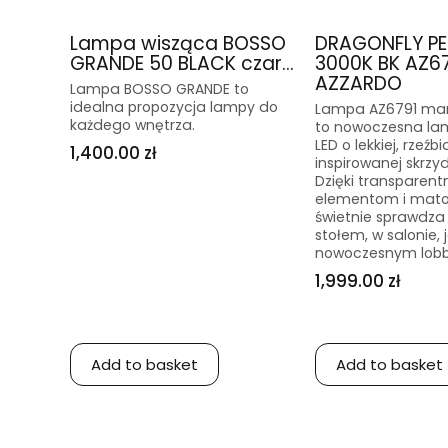
Lampa wisząca BOSSO
DRAGONFLY P
GRANDE 50 BLACK czar...
3000K BK AZ6
AZZARDO
Lampa BOSSO GRANDE to
idealna propozycja lampy do
Lampa AZ6791 mar
każdego wnętrza.
to nowoczesna la
LED o lekkiej, rzeźbi
1,400.00 zł
inspirowanej skrzy
Dzięki transparen
elementom i mato
świetnie sprawdza
stołem, w salonie, 
nowoczesnym lob
1,999.00 zł
Add to basket
Add to basket