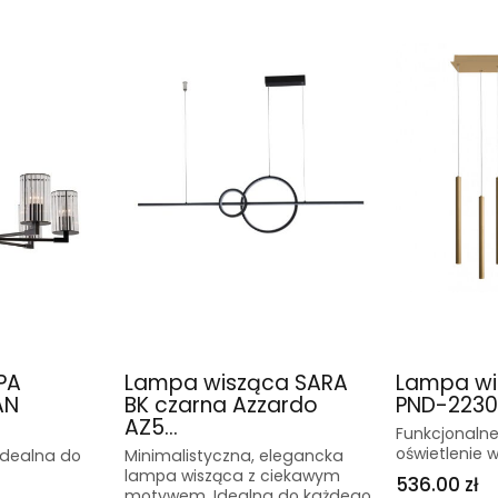
PA
Lampa wisząca SARA
Lampa wi
AN
BK czarna Azzardo
PND-22302
AZ5...
Funkcjonalne
oświetlenie w
idealna do
Minimalistyczna, elegancka
lampa wisząca z ciekawym
536.00 zł
motywem. Idealna do każdego