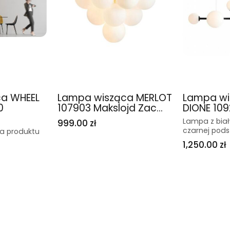
a WHEEL
Lampa wisząca MERLOT
Lampa wi
0
107903 Makslojd Zac...
DIONE 1092
Lampa z bia
999.00 zł
czarnej pod
na produktu
1,250.00 zł