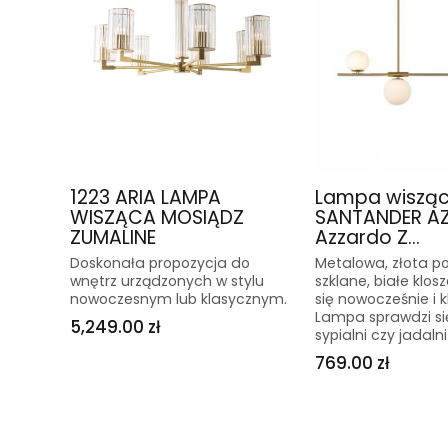
1223 ARIA LAMPA
Lampa wiszą
WISZĄCA MOSIĄDZ
SANTANDER A
ZUMALINE
Azzardo Z...
Doskonała propozycja do
Metalowa, złota p
wnętrz urządzonych w stylu
szklane, białe klos
nowoczesnym lub klasycznym.
się nowocześnie i k
Lampa sprawdzi się
5,249.00 zł
sypialni czy jadalni
769.00 zł