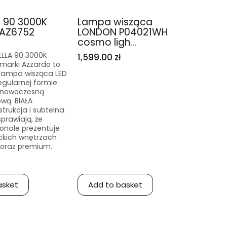
A 90 3000K
Lampa wisząca
AZ6752
LONDON P04021WH
cosmo ligh...
ELLA 90 3000K
1,599.00 zł
marki Azzardo to
 lampa wisząca LED
eregularnej formie
j nowoczesną
ową. BIAŁA
rukcja i subtelna
sprawiają, że
onale prezentuje
ckich wnętrzach
 oraz premium.
asket
Add to basket