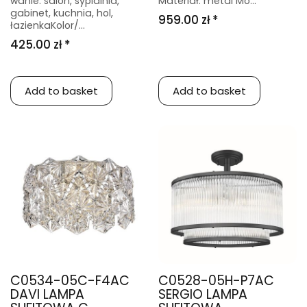
wanie: salon, sypialnia,
Materiał: metal Mo...
gabinet, kuchnia, hol,
959.00 zł *
łazienkaKolor/...
425.00 zł *
Add to basket
Add to basket
C0534-05C-F4AC
C0528-05H-P7AC
DAVI LAMPA
SERGIO LAMPA