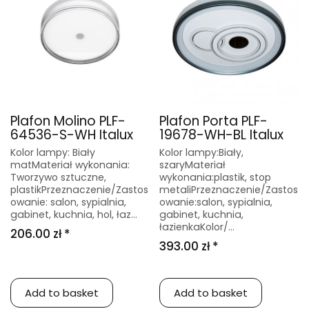
Plafon Molino PLF-
Plafon Porta PLF-
64536-S-WH Italux
19678-WH-BL Italux
Kolor lampy: Biały
Kolor lampy:Biały,
matMateriał wykonania:
szaryMateriał
Tworzywo sztuczne,
wykonania:plastik, stop
plastikPrzeznaczenie/Zastos
metaliPrzeznaczenie/Zastos
owanie: salon, sypialnia,
owanie:salon, sypialnia,
gabinet, kuchnia, hol, łaz...
gabinet, kuchnia,
łazienkaKolor/...
206.00 zł *
393.00 zł *
Add to basket
Add to basket