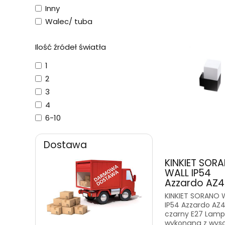
Inny
Walec/ tuba
Ilość źródeł światła
1
2
3
4
6-10
Dostawa
KINKIET SOR
WALL IP54
Azzardo AZ4.
KINKIET SORANO 
IP54 Azzardo AZ
czarny E27 Lam
wykonana z wyso