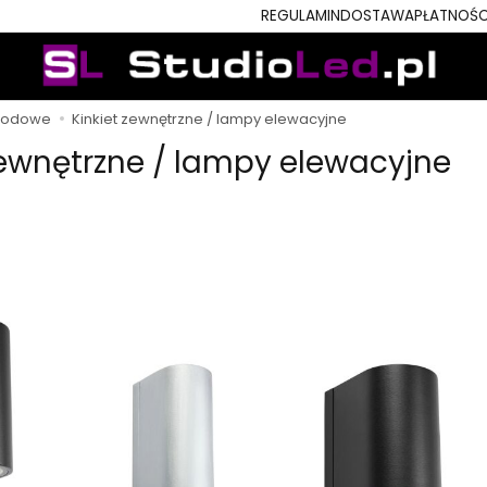
REGULAMIN
DOSTAWA
PŁATNOŚC
grodowe
Kinkiet zewnętrzne / lampy elewacyjne
zewnętrzne / lampy elewacyjne