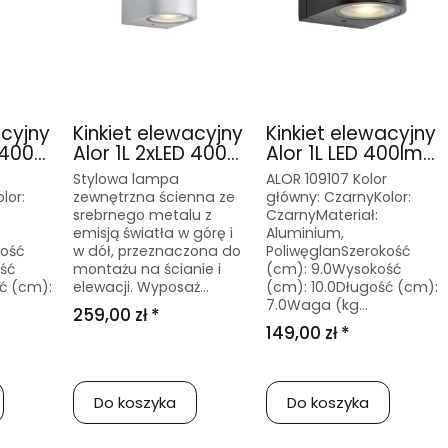
acyjny
Kinkiet elewacyjny
Kinkiet elewacyjny
400...
Alor 1L 2xLED 400...
Alor 1L LED 400lm...
Stylowa lampa
ALOR 109107 Kolor
lor:
zewnętrzna ścienna ze
główny: CzarnyKolor:
srebrnego metalu z
CzarnyMateriał:
emisją światła w górę i
Aluminium,
kość
w dół, przeznaczona do
PoliwęglanSzerokość
ść
montażu na ścianie i
(cm): 9.0Wysokość
ć (cm):
elewacji. Wyposaż...
(cm): 10.0Długość (cm):
7.0Waga (kg...
259,00 zł *
149,00 zł *
Do koszyka
Do koszyka