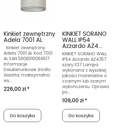
Kinkiet zewnętrzny
KINKIET SORANO
Adela 7001 AL
WALL IP54
Azzardo AZ4...
Kinkiet zewnętrzny
Adela 7001 AL Kod 7001
KINKIET SORANO WALL
AL EAN 5908310069517
IP54 Azzardo AZ4357
Informacje
szary E27 Lampa
Dwukierunkowe źródło
wykonana z wysokiej
światła, maksymalna
jakości materiałów o
wy...
czarnym lub szarym
wykończeniu. Oprawa
226,00 zł *
po...
109,00 zł *
Do koszyka
Do koszyka