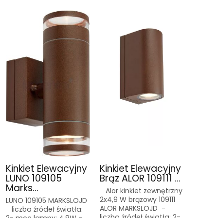
Kinkiet Elewacyjny
Kinkiet Elewacyjny
LUNO 109105
Brąz ALOR 109111 ...
Marks...
Alor kinkiet zewnętrzny
2x4,9 W brązowy 109111
LUNO 109105 MARKSLOJD
ALOR MARKSLOJD -
liczba źródeł światła:
liczba źródeł światła: 2-