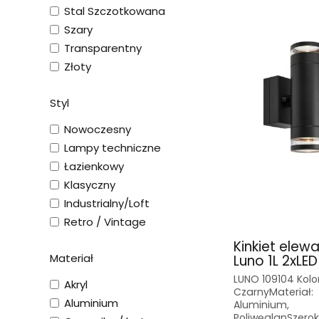
Stal Szczotkowana
Szary
Transparentny
Złoty
Styl
Nowoczesny
Lampy techniczne
Łazienkowy
Klasyczny
Industrialny/Loft
Retro / Vintage
Kinkiet elew
Materiał
Luno 1L 2xLED
LUNO 109104 Kolor
Akryl
CzarnyMateriał:
Aluminium
Aluminium,
PoliwęglanSzero