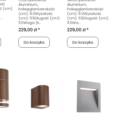
CzarnyMateriał:
SerbrnyMateriał:
ość
Aluminium,
Aluminium,
ć (cm):
PoliwęglanSzerokość
PoliwęglanSzerokość
(cm): 6.0Wysokość
(cm): 6.0Wysokość
..
(cm): 11.5Długość (cm):
(cm): 11.5Długość (cm):
11.0Waga (k...
11.0Wa...
229,00 zł *
229,00 zł *
Do koszyka
Do koszyka