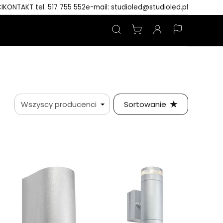
I
KONTAKT tel. 517 755 552
e-mail: studioled@studioled.pl
Sortowanie