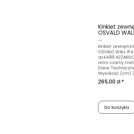
Kinkiet zewn
OSVALD WALL
...
Kinkiet zewnętrz
OSVALD WALL IP4
az4489 AZZARDO 
retro czarny me
Dane Techniczn
Wysokość (cm) 32
265,00 zł *
Do koszyka