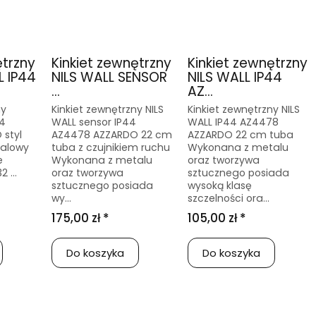
ętrzny
Kinkiet zewnętrzny
Kinkiet zewnętrzny
 IP44
NILS WALL SENSOR
NILS WALL IP44
...
AZ...
ny
Kinkiet zewnętrzny NILS
Kinkiet zewnętrzny NILS
4
WALL sensor IP44
WALL IP44 AZ4478
styl
AZ4478 AZZARDO 22 cm
AZZARDO 22 cm tuba
talowy
tuba z czujnikiem ruchu
Wykonana z metalu
e
Wykonana z metalu
oraz tworzywa
 ...
oraz tworzywa
sztucznego posiada
sztucznego posiada
wysoką klasę
wy...
szczelności ora...
175,00 zł *
105,00 zł *
Do koszyka
Do koszyka