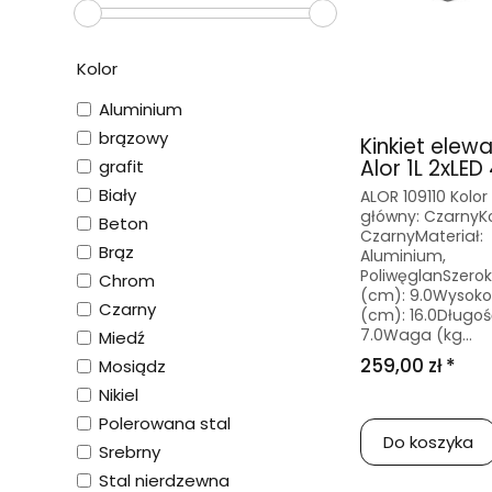
Kolor
Aluminium
brązowy
Kinkiet elew
Alor 1L 2xLED 
grafit
Biały
ALOR 109110 Kolor
główny: CzarnyKo
Beton
CzarnyMateriał:
Brąz
Aluminium,
PoliwęglanSzero
Chrom
(cm): 9.0Wysoko
Czarny
(cm): 16.0Długoś
7.0Waga (kg...
Miedź
259,00 zł *
Mosiądz
Nikiel
Polerowana stal
Do koszyka
Srebrny
Stal nierdzewna