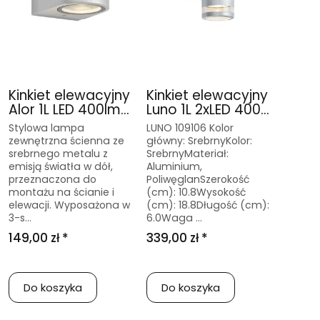
Kinkiet elewacyjny
Kinkiet elewacyjny
Alor 1L LED 400lm...
Luno 1L 2xLED 400...
Stylowa lampa
LUNO 109106 Kolor
zewnętrzna ścienna ze
główny: SrebrnyKolor:
srebrnego metalu z
SrebrnyMateriał:
emisją światła w dół,
Aluminium,
przeznaczona do
PoliwęglanSzerokość
montażu na ścianie i
(cm): 10.8Wysokość
elewacji. Wyposażona w
(cm): 18.8Długość (cm):
3-s...
6.0Waga ...
149,00 zł *
339,00 zł *
Do koszyka
Do koszyka