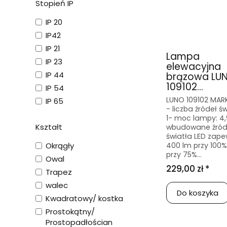
Stopień IP
IP 20
IP42
IP 21
Lampa
IP 23
elewacyjna
IP 44
brązowa LU
109102...
IP 54
LUNO 109102 MAR
IP 65
- liczba źródeł św
1- moc lampy: 4
Kształt
wbudowane źród
światła LED zape
400 lm przy 100%
Okrągły
przy 75%...
Owal
229,00 zł *
Trapez
walec
Do koszyka
Kwadratowy/ kostka
Prostokątny/
Prostopadłościan