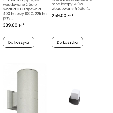
2- moc lampy: 4,9W -
moc lampy: 4,9W -
wbudowane źródło
wbudowane źródło ś...
światła LED zapewnia
400 lm przy 100%, 225 lm
259,00 zł *
przy ...
339,00 zł *
Do koszyka
Do koszyka