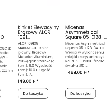
Kinkiet Elewacyjny
Micenas
Brązowy ALOR
Asymmetrical
NO
1091...
Square 05-E128-...
ALOR 109108
Micenas Asymmetrical
MARKSLOJD Kolor
Square 05-E128-34-EH
KSLOJD
główny: Brązowy
Wersja w wykończeniu
iatła:
Materiał: Aluminium,
miejski szary/antracyt
,9W -
Poliwęglan Szerokość
RAL7015 - kolor Źródło
ło
(cm): 9.0 Wysokość
światła LED ...
wnia
(cm): 10.0 Długość
, 225 lm
1 499,00 zł *
(cm): 7...
149,00 zł *
Do koszyka
Do koszyka