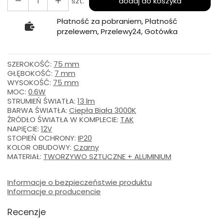
szt.
dodaj do koszyka
Płatność za pobraniem, Płatność
przelewem, Przelewy24, Gotówka
SZEROKOŚĆ:
75 mm
GŁĘBOKOŚĆ:
7 mm
WYSOKOŚĆ:
75 mm
MOC:
0.6W
STRUMIEŃ ŚWIATŁA:
13 lm
BARWA ŚWIATŁA:
Ciepła Biała 3000K
ŹRÓDŁO ŚWIATŁA W KOMPLECIE:
TAK
NAPIĘCIE:
12V
STOPIEŃ OCHRONY:
IP20
KOLOR OBUDOWY:
Czarny
MATERIAŁ:
TWORZYWO SZTUCZNE + ALUMINIUM
Informacje o bezpieczeństwie produktu
Informacje o producencie
Recenzje