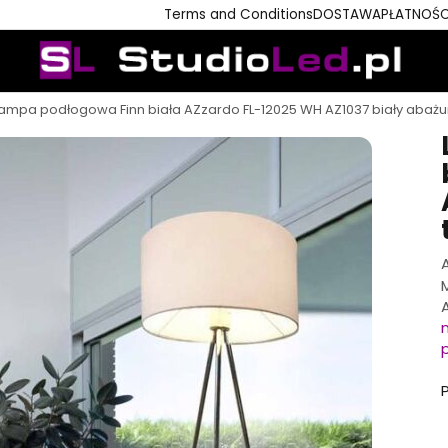
Terms and Conditions
DOSTAWA
PŁATNOŚC
ampa podłogowa Finn biała AZzardo FL-12025 WH AZ1037 biały abażur 
A
P