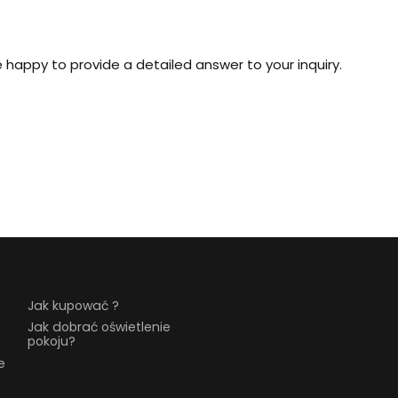
 happy to provide a detailed answer to your inquiry.
Jak kupować ?
Jak dobrać oświetlenie
pokoju?
e