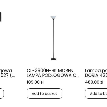
ogowa
CL-3800H-BK MOREN
Lampa p
27 (...
LAMPA PODŁOGOWA C...
DORIA 425
109.00 zł
489.00 zł
Add to basket
Add to b