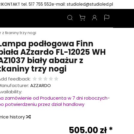
I
KONTAKT tel. 517 755 552
e-mail: studioled@studioled.pl
z tkaniny trzy nogi
Lampa podłogowa Finn
biała AZzardo FL-12025 WH
AZ1037 biały abażur z
tkaniny trzy nogi
Add feedback:
Manufacturer:
AZZARDO
vailability:
na zamówienie od Producenta w 7 dni roboczych-
po potwierdzeniu przez dział handlowy
rice history
505.00 zł *