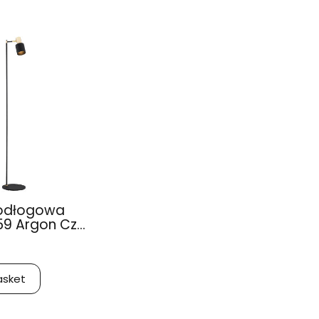
odłogowa
9 Argon Cz...
asket