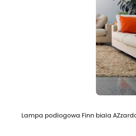
Lampa pod
ogowa Finn bia
a AZzard
ł
ł