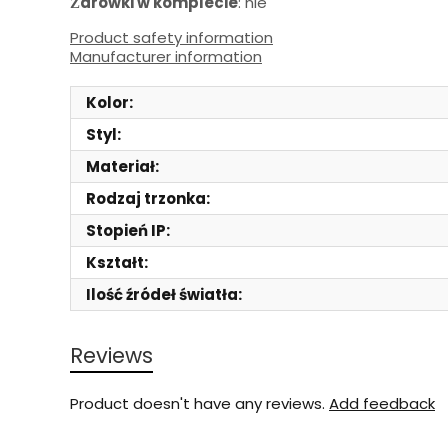
arówki w komplecie
: nie
Ż
Product safety information
Manufacturer information
Kolor:
Styl:
Materiał:
Rodzaj trzonka:
Stopień IP:
Kształt:
Ilość źródeł światła:
Reviews
Product doesn't have any reviews.
Add feedback