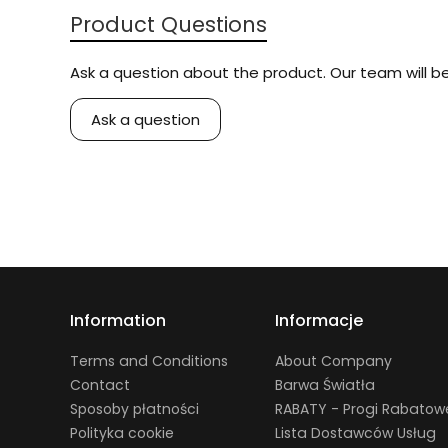
Product Questions
Ask a question about the product. Our team will be
Ask a question
Information
Informacje
Terms and Conditions
About Company
Contact
Barwa Światła
Sposoby płatności
RABATY - Progi Rabatow
Polityka cookie
Lista Dostawców Usług