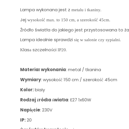
Lampa wykonana jest z
metalu i tkaniny.
Jej
wysokość max. to 150 cm, a szerokość 45cm.
Źródło światła do jakiego jest przystosowana to ż
Lampa idealnie sprawdzi
się w salonie czy sypialni.
las
szczelno
ci
.
K
a
ś
IP20
Materia
wykonania
: metal / tkanina
ł
Wymiary
: wysoko
150 cm / szeroko
45cm
ść
ść
Kolor:
bia
y
ł
Rodzaj
ród
a
wiat
a
: E27 1x60W
ź
ł
ś
ł
Napi
cie
: 230V
ę
IP:
20